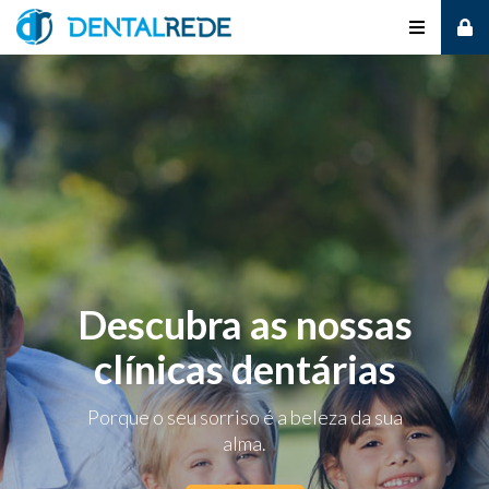
Alternar
de
navegaçã
Descubra as nossas
clínicas dentárias
Porque o seu sorriso é a beleza da sua
alma.