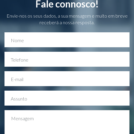
Fale connosco!
Envie-nos os seus dados, a sua mensagem e muito em breve
receberá a nossa resposta.
Nome
Telefone
E-mail
Assunto
Mensagem