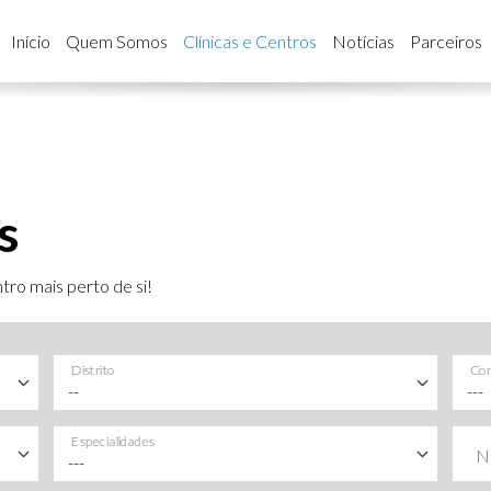
Início
Quem Somos
Clínicas e Centros
Notícias
Parceiros
s
tro mais perto de si!
Distrito
Con
Especialidades
N